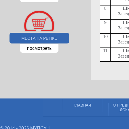
8
Шк
Заве
9
Шк
Заве
10
Шк
МЕСТА НА РЫНКЕ
Заве
посмотреть
11
Шк
Заве
ГЛАВНАЯ
О ПРЕД
ДОК
© 2014 - 2026 МУПСУН