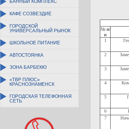
БАННЫЙ КОМПЛЕКС
КАФЕ СОЗВЕЗДИЕ
ГОРОДСКОЙ
№
п/
УНИВЕРСАЛЬНЫЙ РЫНОК
п
1
Ге
ШКОЛЬНОЕ ПИТАНИЕ
2
Заме
АВТОСТОЯНКА
ЗОНА БАРБЕКЮ
3
Заме
«ТВР ПЛЮС»
4
Ком
КРАСНОЗНАМЕНСК
ГОРОДСКАЯ ТЕЛЕФОННАЯ
5
СЕТЬ
6
7
Нач