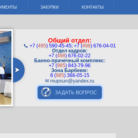
УМЕНТЫ
ЗАКУПКИ
КОНТАКТЫ
Общий отдел:
📞
+7 (
495
) 590-45-45;
+7 (
498
) 676-04-01
Отдел кадров:
+7 (
498
) 676-02-22
Банно-прачечный комплекс:
+7 (
985
) 843-79-96
Зона Барбекю:
8 (
985
) 366-05-15
✉ mupsun@yandex.ru
ЗОНА БАРБЕКЮ
ЗАДАТЬ ВОПРОС